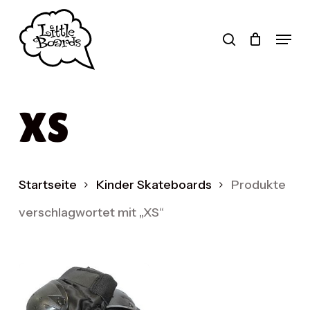
Zum
Hauptinhalt
Suche
Menü
springen
Produktsuche
XS
Startseite
Kinder Skateboards
Produkte
verschlagwortet mit „XS“