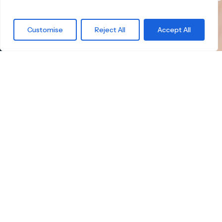
Worauf
Customise
Reject All
Accept All
wartest Du
noch?
Finde das
richtige
Skateboard.
Little Boards bietet Dir eine sorgfältig